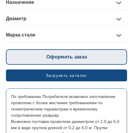
Назначение
Для изготовления гвоздей, увязки, ограждений, плетеных
сеток и т.д.
Диаметр
0,25-13,00 мм
Марка стали
Ст1, Ст2, Ст3 всех степеней раскисления по ДСТУ 2770
(ГОСТ 30136);
1006, 1008, 1010, 1011, 1012, 1013, 1015, 1016, 1017, 1018,
Оформить заказ
1020, 1021, 1022 по СОУ МПП 77.140-236;
C4D, C7D, C9D, C10D, C12D, C15D, C18D, C20D, ПО ДСТУ
EN 100
Загрузить каталог
По требованию Потребителя возможно изготовление
проволоки с более жесткими требованиями по
геометрическим параметрам и временному
сопротивлению разрыву.
Возможна поставка проволоки диаметром от 2,0 до 6,0
мм в виде прутков длиной от 0,2 до 6,0 м. Прутки