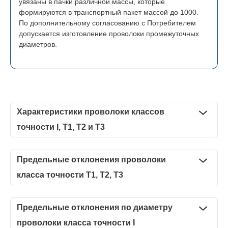
увязаны в пачки различной массы, которые
формируются в транспортный пакет массой до 1000.
По дополнительному согласованию с Потребителем
допускается изготовление проволоки промежуточных
диаметров.
Характеристики проволоки классов
точности I, Т1, Т2 и Т3
Предельное
Временное
отклонение
Вид поставк
Предельные отклонения проволоки
сопротивление
Номинальный
по
– мотки
разрыву, Н/
диаметр,мм
класса точности Т1, Т2, Т3
диаметру,
массой, кг
2
2
мм
(кгс/мм
)
мм
Предельные отклонения по диаметру проволоки
класса точности Т1, Т2, Т3
катушка К-250
690-1370 (70-
Предельные отклонения по диаметру
0,25 – 0,55
– 0,02
масса нетто д
140)
проволоки класса точности I
20
Предельные
Диапазоны диаметров про