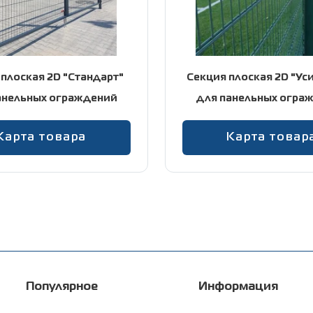
ди
плоская 2D "Стандарт"
Секция плоская 2D "Ус
анельных ограждений
для панельных огра
Карта товара
Карта товар
Популярное
Информация