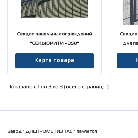
Секционные ограждения 2D
Электроды сварочные
Формовочные круглые острые гвоз
Линия доверия
Секционные ограждения 3D
ГОСТ 4035
Контакты
Секция панельных ограждений
Секция 
"СЕКЬЮРИТИ - 358"
для п
+38 (056) 376-26-62
Карта товара
Показано с 1 по 3 из 3 (всего страниц: 1)
Завод " ДНЕПРОМЕТИЗ ТАС " является