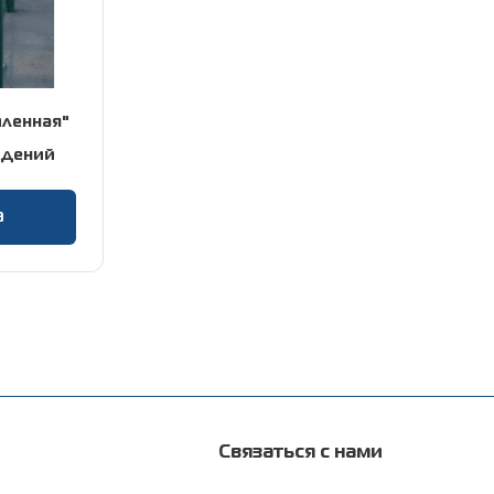
иленная"
ждений
а
Связаться с нами