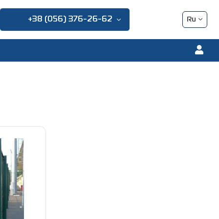
+38 (056) 376-26-62
Ru
Ua
En
Pl
Fr
De