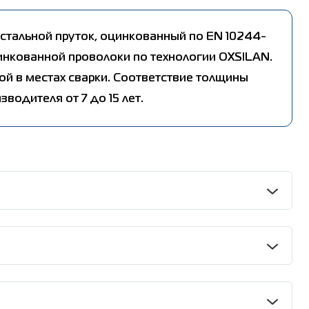
стальной пруток, оцинкованный по EN 10244-
цинкованной проволоки по технологии OXSILAN.
й в местах сварки. Соответствие толщины
одителя от 7 до 15 лет.
сением конверсионного нано-покрытия OXSILAN.
сов;
связанное с поверхностью металла и