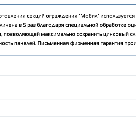
отовления секций ограждения "Мобил" используется 
еличена в 5 раз благодаря специальной обработке о
, позволяющей максимально сохранить цинковый сло
ость панелей. Письменная фирменная гарантия произв
менения специальной техники и навыков;
 элементов ограждений в автоматическом туннеле с нане
я, экономия человеческих, временных и финансовых ресур
меров, который образует безпористое покрытие, прочно 