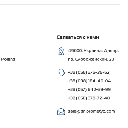
еденные в лаборатории тесты подтверждают
 покрытия не менее 60 мкм; результат теста на
надрезом по ИСО 9227) не более 2 мм через 1500
Связаться с нами
49000, Украина, Днепр,
 не возникнет сквозной коррозии.
n Poland
пр. Слобожанский, 20
+38 (056) 376-26-62
+38 (098) 164-40-04
+38 (067) 642-39-99
+38 (056) 378-72-48
sale@dniprometyz.com