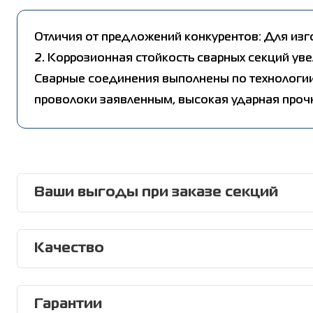
Отличия от предложений конкурентов: Для изг
2. Коррозионная стойкость сварных секций ув
Сварные соединения выполнены по технологии
проволоки заявленным, высокая ударная прочн
Ваши выгоды при заказе секций
Вы получаете:
· Минимальные сроки возведения ограждения без при
Качество
Все изделия оцинкованы. 5 стадий подготовки всех
· Оптимизация процессов транспортировки и хранени
OXSILAN — это нано-слой кремнийорганических поли
Гарантии
· Сертификаты;