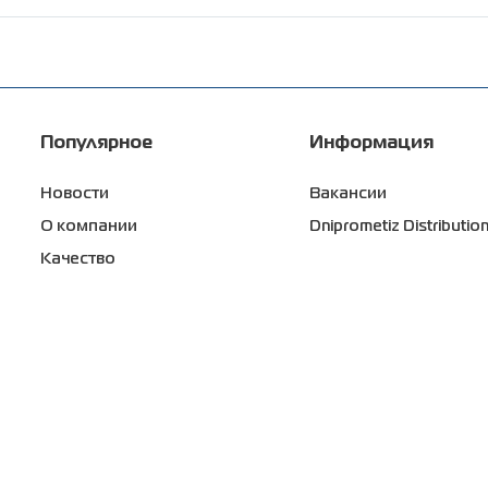
крытия и стойкость к распространению коррозии. Пров
ским стандартам: гарантированная толщина полимерного
 0 баллов; стойкость к солевому туману (коррозия под 
идуальным размерам;
Популярное
Информация
Новости
Вакансии
гарантийного периода на элементах панельных ограждений
О компании
Dniprometiz Distributio
Качество