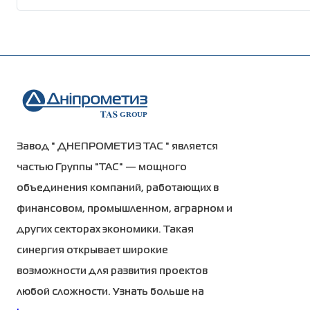
обеспечивающее высокую адгезию лакокрасочного по
· Своевременную доставку;
Гарантия сохранения внешнего вида:
соответствие уровня секционных ограждений европей
· Консультацию специалиста;
на изделии не возникнут такие дефекты:
адгезию (метод решетчатых надрезов по ИСО 2409) —
· Расчет заказа;
· Отслоение и растрескивание покрытия;
часов в камере солевого тумана.
· Возможность изготовить сварные секции по индив
· Нерегулярное сильное изменение цвета; ·
· Экологически чистую продукцию;
Пятна ржавчины.
· Широкий выбор цветов.
Гарантия на технические характеристики: в течение 
Завод " ДНЕПРОМЕТИЗ ТАС " является
частью Группы "ТАС" — мощного
объединения компаний, работающих в
финансовом, промышленном, аграрном и
других секторах экономики. Такая
синергия открывает широкие
возможности для развития проектов
любой сложности. Узнать больше на