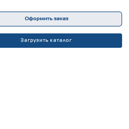
ование и порошковая краска (Zn / Zn AL + Pes
Оформить заказ
Загрузить каталог