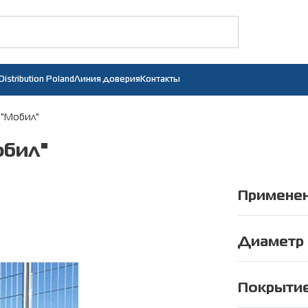
Distribution Poland
Линия доверия
Контакты
"Мобил"
обил"
Примене
Площадки вр
Зоны аварий
Диаметр
Зоны спасате
Диаметр гори
Временное о
Диаметр верт
Покрытие
Разделение 