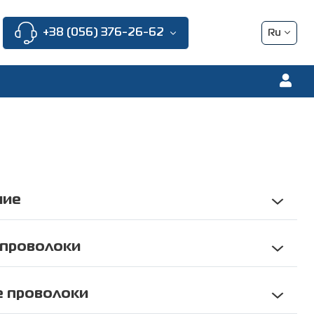
+38 (056) 376-26-62
Ru
Ua
En
Pl
Fr
De
ние
еменного хранения, стройплощадки.
но-восстановительных работ.
 проволоки
льных работ.
зонтальной проволоки, H (3 мм, 3,5 мм).
граничение доступа.
икальной проволоки, V (3 мм, 3,5 мм).
 проволоки
потоков людей при массовых мероприятиях.