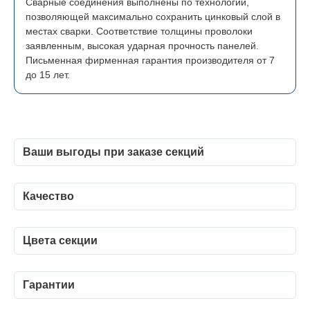
Сварные соединения выполнены по технологии,
позволяющей максимально сохранить цинковый слой в
местах сварки. Соответствие толщины проволоки
заявленным, высокая ударная прочность панелей.
Письменная фирменная гарантия производителя от 7
до 15 лет.
Ваши выгоды при заказе секций
Вы получаете:
Качество
· Прочное, надежное, эстетичное ограждение, полностью
соответствующее требованиям промышленной
Все изделия оцинкованы.
безопасности;
5 стадий подготовки всех элементов ограждений в
Цвета секции
· Ограждение не требует дополнительных вложений и
автоматическом туннеле с нанесением конверсионного
обслуживания в течение всего срока эксплуатации;
нано-покрытия OXSILAN.
· Сертификаты;
OXSILAN — это нано-слой кремнийорганических
Гарантии
· Своевременную доставку;
полимеров, который образует безпористое покрытие,
· Консультацию специалиста;
прочно связанное с поверхностью металла и
Гарантия сохранения внешнего вида: на изделии не