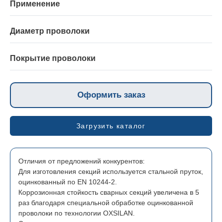
Применение
Для ограждения:
Производственных зон и участков аэропортов.
Диаметр проволоки
Промышленных предприятий, школ, детских площадок,
Диаметр горизонтальной проволоки H (2,8 мм, 3 мм, 4 мм)
вокзалов, автостоянок.
Диаметр вертикальной проволоки V (2,8 мм, 3 мм, 4 мм)
Покрытие проволоки
Горячее цинкование и порошковая краска (Zn / Zn AL + Pes
(полиэстер)).
Оформить заказ
Загрузить каталог
Отличия от предложений конкурентов:
Для изготовления секций используется стальной пруток,
оцинкованный по EN 10244-2.
Коррозионная стойкость сварных секций увеличена в 5
раз благодаря специальной обработке оцинкованной
проволоки по технологии OXSILAN.